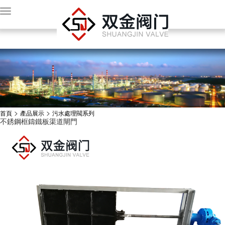
a级大片免费观看视频,国产一区二区三区清纯,伊人免费色黄页在线播放,91精品手机
国产在线导航,粗大的内捧猛烈进出爽大牛汉子,91在线视频资源福利网,国产最新福利
小视频,97久久国产精品女不卡,亚洲精品免费电影
>
>
首頁
產品展示
污水處理閥系列
不銹鋼框鑄鐵板渠道閘門