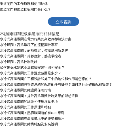
渠道閘門的工作原理和使用結構
渠道閘門和渠道插板閘門是什么？
立即咨詢
不銹鋼框鑄鐵板渠道閘門相關信息
水冷式高溫蝶閥在電力行業的高效冷卻解決方案
水冷蝶閥：高溫環境下的流暢調控專家
水冷式高溫蝶閥：耐熱穩定，控溫應用新選擇
水冷式高溫蝶閥：冷靜應對，熱流掌控者
水冷蝶閥，高溫控制先鋒
如何確保水冷式高溫蝶閥安裝牢固和安全？
水冷式高溫蝶閥的工作溫度范圍是多少？
水冷式高溫蝶閥在工程設計和施工中的地位和作用是怎樣的？
水冷式高溫蝶閥與管道系統的配套配件有哪些？如何進行正確搭配和安裝？
水冷式高溫蝶閥的維護與保養指南
水冷式高溫蝶閥：提升高溫流體控制效果的理想選擇
水冷式高溫蝶閥的維護和使用注意事項
水冷式高溫蝶閥的工作原理和特點
水冷式高溫蝶閥：熱膨脹問題的有xiao應對
水冷式高溫蝶閥在高溫環境中的優勢和應用
水冷式高溫蝶閥的結構特點及安裝說明