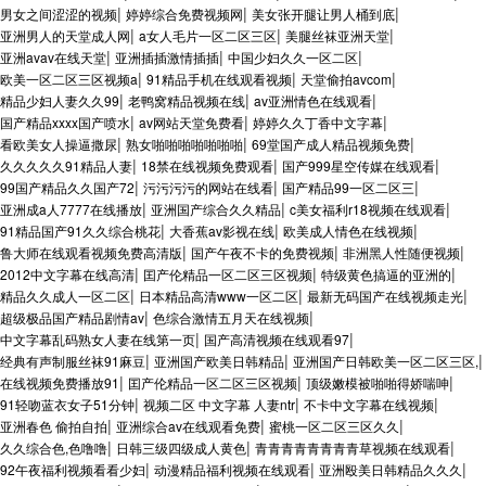
|
|
|
男女之间涩涩的视频
婷婷综合免费视频网
美女张开腿让男人桶到底
|
|
|
亚洲男人的天堂成人网
a女人毛片一区二区三区
美腿丝袜亚洲天堂
|
|
|
亚洲avav在线天堂
亚洲插插激情插插
中国少妇久久一区二区
|
|
|
欧美一区二区三区视频a
91精品手机在线观看视频
天堂偷拍avcom
|
|
|
精品少妇人妻久久99
老鸭窝精品视频在线
av亚洲情色在线观看
|
|
|
国产精品xxxx国产喷水
av网站天堂免费看
婷婷久久丁香中文字幕
|
|
|
看欧美女人操逼撒尿
熟女啪啪啪啪啪啪啪
69堂国产成人精品视频免费
|
|
|
久久久久久91精品人妻
18禁在线视频免费观看
国产999星空传媒在线观看
|
|
|
99国产精品久久国产72
污污污污的网站在线看
国产精品99一区二区三
|
|
|
亚洲成a人7777在线播放
亚洲国产综合久久精品
c美女福利r18视频在线观看
|
|
|
91精品国产91久久综合桃花
大香蕉av影视在线
欧美成人情色在线视频
|
|
|
鲁大师在线观看视频免费高清版
国产午夜不卡的免费视频
非洲黑人性随便视频
|
|
|
2012中文字幕在线高清
囯产伦精品一区二区三区视频
特级黄色搞逼的亚洲的
|
|
|
精品久久成人一区二区
日本精品高清www一区二区
最新无码国产在线视频走光
|
|
超级极品国产精品剧情av
色综合激情五月天在线视频
|
|
中文字幕乱码熟女人妻在线第一页
国产高清视频在线观看97
|
|
|
经典有声制服丝袜91麻豆
亚洲国产欧美日韩精品
亚洲国产日韩欧美一区二区三区,
|
|
|
在线视频免费播放91
囯产伦精品一区二区三区视频
顶级嫩模被啪啪得娇喘呻
|
|
|
91轻吻蓝衣女子51分钟
视频二区 中文字幕 人妻ntr
不卡中文字幕在线视频
|
|
|
亚洲春色 偷拍自拍
亚洲综合av在线观看免费
蜜桃一区二区三区久久
|
|
|
久久综合色,色噜噜
日韩三级四级成人黄色
青青青青青青青青草视频在线观看
|
|
|
92午夜福利视频看看少妇
动漫精品福利视频在线观看
亚洲殴美日韩精品久久久