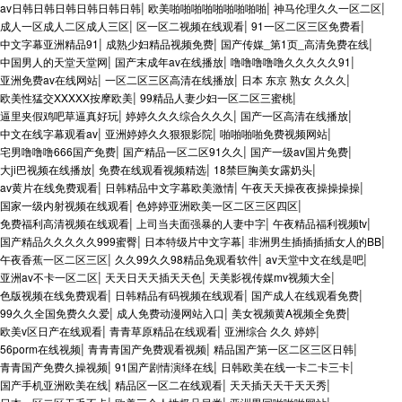
|
|
|
av日韩日韩日韩日韩日韩日韩
欧美啪啪啪啪啪啪啪啪啪
神马伦理久久一区二区
|
|
|
成人一区成人二区成人三区
区一区二视频在线观看
91一区二区三区免费看
|
|
|
中文字幕亚洲精品91
成熟少妇精品视频免费
国产传媒_第1页_高清免费在线
|
|
|
中国男人的天堂天堂网
国产末成年av在线播放
噜噜噜噜噜久久久久久91
|
|
|
亚洲免费av在线网站
一区二区三区高清在线播放
日本 东京 熟女 久久久
|
|
欧美性猛交XXXXX按摩欧美
99精品人妻少妇一区二区三蜜桃
|
|
|
逼里夹假鸡吧草逼真好玩
婷婷久久久综合久久久
国产一区高清在线播放
|
|
|
中文在线字幕观看av
亚洲婷婷久久狠狠影院
啪啪啪啪免费视频网站
|
|
|
宅男噜噜噜666国产免费
国产精品一区二区91久久
国产一级av国片免费
|
|
|
大ji巴视频在线播放
免费在线观看视频精选
18禁巨胸美女露奶头
|
|
|
av黄片在线免费观看
日韩精品中文字幕欧美激情
午夜天天操夜夜操操操操
|
|
国家一级内射视频在线观看
色婷婷亚洲欧美一区二区三区四区
|
|
|
免费福利高清视频在线观看
上司当夫面强暴的人妻中字
午夜精品福利视频tv
|
|
|
国产精品久久久久久999蜜臀
日本特级片中文字幕
非洲男生插插插插女人的BB
|
|
|
午夜香蕉一区二区三区
久久99久久98精品免观看软件
av天堂中文在线是吧
|
|
|
亚洲av不卡一区二区
天天日天天插天天色
天美影视传媒mv视频大全
|
|
|
色版视频在线免费观看
日韩精品有码视频在线观看
国产成人在线观看免费
|
|
|
99久久全国免费久久爱
成人免费动漫网站入口
美女视频黄A视频全免费
|
|
|
欧美v区日产在线观看
青青草原精品在线观看
亚洲综合 久久 婷婷
|
|
|
56porm在线视频
青青青国产免费观看视频
精品国产第一区二区三区日韩
|
|
|
青青国产免费久操视频
91国产剧情演绎在线
日韩欧美在线一卡二卡三卡
|
|
|
国产手机亚洲欧美在线
精品区一区二在线观看
天天插天天干天天秀