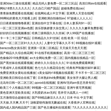
|
|
|
亚洲3dav三级在线观看
精品无码人妻免费一区二区三区品
高清日韩av在线观看
|
|
|
网站18禁久久久久久久
久久自己只精产国品
超碰免费在线cao
|
|
|
青青操免费观看在线视频
在线网站成人中文字幕
亚洲男人天堂在线网
|
|
|
99网站的黄色大片能看上的
亚洲欧洲自拍偷拍av
97超碰人人人人人
|
|
|
日日夜夜狠狠噜噜夜夜
亚洲自拍中文字幕在线
日本人妻系列91一区
|
|
|
一区二区三区亚洲av色图
俱乐部换娇妻大杂交黑人
久久久久久嫩草免费影视
|
|
|
好好的日在线视频播放
经典三级韩国久久久丝袜
伊人99国产在线播放
|
|
|
卡一卡二卡三国产精品
日韩精品久久91丝袜
在线 欧美 一区 综合
|
|
|
国产一区二区三区91久久久久久
人妻中文字幕久久不卡
69视频在线91观看
|
|
|
barazza熟女俱乐部
亚洲第一区第二区精品
天天操天天色天天透
|
|
|
国产精品久久综合桃花网
91在线手机视频播放
高清一区二区三区三州
|
|
|
色偷偷2019免费视频
av大全网站免费一区二区
国内视频在线精品一区
|
|
|
国产黑丝袜在线观看视频
婷婷久久久综合久久久
91在线免费观看网黄
|
|
|
午夜成年人在线观看视频
色七七久久桃花综合色
经典有声制服丝袜91麻豆
|
|
|
免费亚洲美女黄站在线播放
c美女福利r18视频在线观看
不卡不卡一区二区三区
|
|
|
亚洲欧美日韩综合在线丁香
日本熟妇hd免费视频
美女张开大腿让男人桶
|
|
|
北岛玲日韩一区二区三区
ppvod在线视频
亚洲AV无码sm变态另类专区
|
|
|
欧美三个人性极品另类
99视频一区二区三区精品
亚洲午夜宅男视频
|
|
|
黄色亚洲天堂欧美在线
大乳喷奶水av无码
苍井空大战黑人一小时
|
|
|
五月激情综合超碰在线
国产69精品麻豆久久久久
日本 中出 中文字幕
|
|
|
天天操,天天爽,天天干
汤唯梁朝伟激情无删减在线
大香蕉伊人官网在线
|
|
|
国内成人国内精品国产三级
国产色主播福利在线观看
7久久久久久久久久久久久