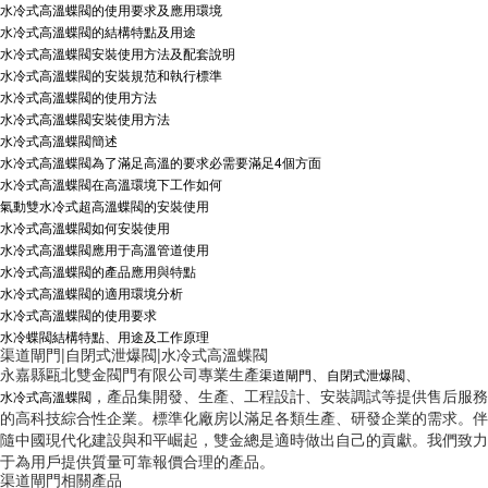
水冷式高溫蝶閥的使用要求及應用環境
水冷式高溫蝶閥的結構特點及用途
水冷式高溫蝶閥安裝使用方法及配套說明
水冷式高溫蝶閥的安裝規范和執行標準
水冷式高溫蝶閥的使用方法
水冷式高溫蝶閥安裝使用方法
水冷式高溫蝶閥簡述
水冷式高溫蝶閥為了滿足高溫的要求必需要滿足4個方面
水冷式高溫蝶閥在高溫環境下工作如何
氣動雙水冷式超高溫蝶閥的安裝使用
水冷式高溫蝶閥如何安裝使用
水冷式高溫蝶閥應用于高溫管道使用
水冷式高溫蝶閥的產品應用與特點
水冷式高溫蝶閥的適用環境分析
水冷式高溫蝶閥的使用要求
水冷蝶閥結構特點、用途及工作原理
渠道閘門|自閉式泄爆閥|水冷式高溫蝶閥
永嘉縣甌北雙金閥門有限公司專業生產
、
、
渠道閘門
自閉式泄爆閥
，產品集開發、生產、工程設計、安裝調試等提供售后服務
水冷式高溫蝶閥
的高科技綜合性企業。標準化廠房以滿足各類生產、研發企業的需求。伴
隨中國現代化建設與和平崛起，雙金總是適時做出自己的貢獻。我們致力
于為用戶提供質量可靠報價合理的產品。
渠道閘門相關產品