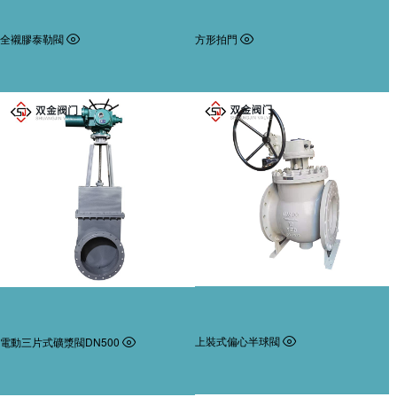
全襯膠泰勒閥
方形拍門
上裝式偏心半球閥
電動三片式礦漿閥DN500