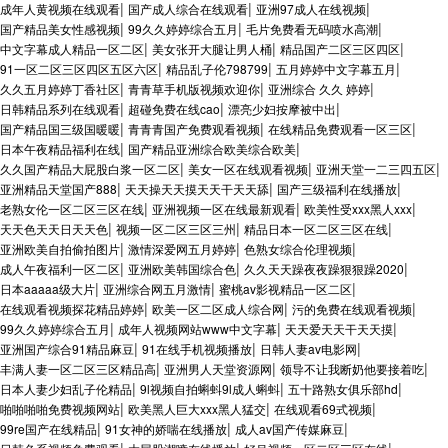
|
|
|
成年人黄视频在线观看
国产成人综合在线观看
亚洲97成人在线视频
|
|
|
国产精品美女性感视频
99久久婷婷综合五月
毛片免费看无码喷水高潮
|
|
|
中文字幕成人精品一区二区
美女张开大腿让男人桶
精品国产二区三区四区
|
|
|
91一区二区三区四区五区六区
精品乱子伦798799
五月婷婷中文字幕五月
|
|
|
久久五月婷婷丁香社区
青青草手机版视频欢迎你
亚洲综合 久久 婷婷
|
|
|
日韩精品系列在线观看
超碰免费在线cao
漂亮少妇按摩被中出
|
|
|
国产精品国三级国暖暖
青青青国产免费观看视频
在线精品免费观看一区三区
|
|
日本午夜精品福利在线
国产精品亚洲综合欧美综合欧美
|
|
|
久久国产精品大屁股白浆一区二区
美女一区在线观看视频
亚洲天堂一二三四五区
|
|
|
亚洲精品天堂国产888
天天操天天摸天天干天天舔
国产三级福利在线播放
|
|
|
老熟女伦一区二区三区在线
亚洲视频一区在线最新观看
欧美性受xxx黑人xxx
|
|
|
天天色天天日天天色
视频一区二区三区三州
精品日本一区二区三区在线
|
|
|
亚洲欧美自拍偷拍图片
激情深爱网五月婷婷
色熟女综合伦理视频
|
|
|
成人午夜福利一区二区
亚洲欧美韩国综合色
久久天天躁夜夜躁狠狠躁2020
|
|
|
日本aaaaa级大片
亚洲综合网五月激情
蜜桃av影视精品一区二区
|
|
|
在线观看视频探花精品婷婷
欧美一区二区成人综合网
污的免费在线观看视频
|
|
|
99久久婷婷综合五月
成年人视频网站www中文字幕
天天爱天天干天天摸
|
|
|
亚洲国产综合91精品麻豆
91在线手机视频播放
日韩人妻av电影网
|
|
|
丰满人妻一区二区三区精品高
亚洲男人天堂资源网
领导不让我断奶他要接着吃
|
|
|
日本人妻少妇乱子伦精品
9l视频自拍蝌蚪9l成人蝌蚪
五十路熟女俱乐部hd
|
|
|
啪啪啪啪免费视频网站
欧美黑人巨大xxx黑人猛交
在线观看69式视频
|
|
|
99re国产在线精品
91女神的娇喘在线播放
成人av国产传媒麻豆