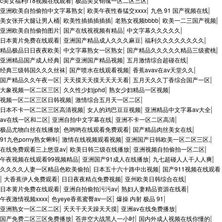
|
|
c美女福利r18视频在线观看
极品美女销魂一区二区三区
|
|
|
亚洲欧美自拍偷拍中文字幕熟女
欧美午夜性春猛交xxxx
九色 91 国产视频在线
|
|
|
|
美女张开大腿让男人桶
欧美性插插插插插
老熟女视频bbbb
欧美一二三国产视频
|
|
|
亚洲欧美自拍偷拍图片
国产在线视视频有精品
中文字幕久久久久久
|
|
|
日本黄片免费在线观看
亚洲国产精品成人久久久麻豆
福利久久久久久久久久
|
|
|
精品极品日日夜夜欧美
中文字幕熟女一区熟女
国产精品久久久久久精品三级蜜桃
|
|
|
亚洲精品国产成人经典
国产亚洲国产精品视频
五月激情综合超碰在线
|
|
|
经典三级韩国久久久丝袜
国产喷水在线观看视频
香蕉avav在av天堂久久
|
|
|
国产精品久久午夜一区
天天摸天天摸天天天天看
五月天久久丁香综合国产一区
|
|
|
大象视频一区二区三区
久久性少妇jphd
熟女少妇精品一区视频
|
|
视频一区二区三区日韩视频
激情综合五月天一区二区
|
|
|
日本不卡一区二区三区高清视频
女人的鸡巴豆豆视频
亚洲精品中文字幕av大全
|
|
|
av在线一区和二区
亚洲自拍中文字幕在线
亚洲不卡一区二区高清
|
|
|
极品尤物白丝在线播放
色哟哟在线观看免费观看
国产精品肉丝美女在线
|
|
|
91九色porny熟女蝌蚪
激情在线视频观看视频
亚洲国产日韩欧美一区二区三区,
|
|
|
在线免费观看三上悠亚av
欧美日韩三级在线播放
亚洲视频自拍偷拍一区二区
|
|
|
午夜视频在线观看99视频精品
亚洲国产91成人在线播放
九七超碰人人干人人爽
|
|
久久久久人妻一区精品色欧美偷拍
日本五十六十路中出视频
国产911视频在线观看
|
|
|
|
大香蕉伊人免费观看
日日夜夜精点免费视频
亚州欧美日韩综合在线
|
|
|
日本黄片免费在线观看
亚洲自拍偷拍污污av
熟妇人妻精品资源在线看
|
|
|
午夜激情视频xxxx
色yeye香蕉蜜臀av一区
爆操 内射 极品 91
|
|
|
亚洲熟女一区二区二区
夭天干天天躁天天摸
亚洲av在线免费播放
|
|
|
国产免费二区三区免费播放
苍井空大战黑人一小时
国内外成人视频在线你懂的