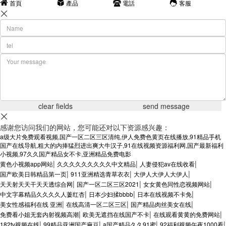
首頁
產品
電話
客服
感谢您访问我们的网站，您可能还对以下资源感兴趣：
a级大片免费观看视频,国产一区二区三区清纯,伊人免费色黄页在线播放,91精品手机
国产在线导航,粗大的内捧猛烈进出爽大牛汉子,91在线视频资源福利网,国产最新福利
小视频,97久久国产精品女不卡,亚洲精品免费电影
|
|
|
黄色小视频app网站
久久久久久久久久久中文精品
人妻侵犯av在线收看
|
|
|
国产欧美日韩精品第一页
911亚洲精选青草衣衣
大伊人大伊人大伊人
|
|
|
天天射天天干天天透综合网
国产一区二区三区2021
女女黄色同性恋视频网站
|
|
|
中文字幕精品久久久久人萋红杏
日本少妇揉bbbb
日本在线视频不卡免
|
|
|
美女性感福利在线 亚洲
在线高清一区二区三区
国产精品肉丝美女在线
|
|
|
免费看小姐无套内射视频高潮
欧美无遮挡在线国产不卡
在线观看黄黄的免费网站
|
|
|
|
182tv视频在线
99精品亚洲国产麻豆
a国产精品久久91蜜
92福利视频午夜1000看