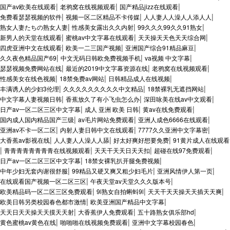
|
|
|
国产av欧美在线观看
老鸦窝在线视频观看
国产精品jizz在线观看
|
|
|
免费看瑟瑟视频的软件
视频一区二区精品不卡传媒
人人妻人人澡人人添人人
|
|
|
熟女人妻たちの熟女人妻
性感美女露出久久内射
99久久久99久久91熟女
|
|
|
新男人的天堂在线观看
蜜桃av中文字幕在线观看
天天操天天色天天综合网
|
|
|
四虎亚洲中文在线观看
欧美一二三国产视频
亚洲国产综合91精品麻豆
|
|
|
久久夜色精品国产69
中文无码日韩欧免费视频手机
va视频 中文字幕
|
|
|
瑟瑟视频免费网站在线
最近的2019中文字幕资源在线
老鸦窝在线视频观看
|
|
|
性感美女在线色视频
18禁免费av网站
日韩精品成人在线视频
|
|
|
丰满诱人的少妇3伦理
久久久久久久久久久中文精品
18禁裸乳无遮挡网站
|
|
|
中文字幕人妻视频日韩
香蕉放久了有小飞虫怎么办
深田咏美在线av中文观看
|
|
|
日产av一区二区三区中文字幕
成人 亚洲 欧美 日韩
黄av在线免费观看
|
|
|
国内成人国内精品国产三级
av毛片网站免费观看
亚洲人成色6666在线观看
|
|
|
亚洲av不卡一区二区
内射人妻日韩中文在线观看
7777久久亚洲中文字幕密
|
|
|
大香蕉av影视在线
人人妻人人澡人人舔
好太好爽好想要免费
91黄片成人在线观看
|
|
|
|
青青青青青青青青在线视频观看
天天干天天日天天扣
超碰在线97免费观看
|
|
日产av一区二区三区中文字幕
18禁女裸乳扒开腿免费视频
|
|
|
中年少妇无套内谢很舒服
99精品又硬又爽又粗少妇毛片
亚洲风情伊人第一页
|
|
在线观看国产视频一区二区三区
午夜天堂av天堂久久久版本号
|
|
|
欧美精品码一区二区三区免费观看
9l熟女自拍蝌蚪9l
天天干天天操天天插天天爽
|
|
欧美日韩另类校园春色都市激情
欧美亚洲国产精品中文字幕
|
|
|
天天日天天操天天摸天天射
大香蕉伊人免费观看
五十路熟女俱乐部hd
|
|
|
黄色蜜桃av黄色在线
啪啪啪在线视频免费观看
亚洲中文字幕校园春色