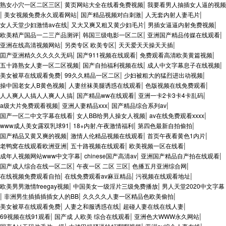
|
|
熟女小穴一区二区三区
黄页网站大全在线看免费视频
我要看男人抽插女人逼的视频
|
|
|
|
美女视频免费永久观看网站
国产精品视频对白刺激
人无套内射人妻毛片
|
|
|
女人天堂少妇激情av在线
又大又爽又粗又黄少妇毛片
男插女逼逼内射免费视频
|
|
|
欧美精产国品一二三产品测评
韩国三级电影一区二区
亚洲国产精品传媒在线观看
|
|
|
亚洲在线高清视频网站
另类专区 欧美专区
天天爱天天操天天插
|
|
|
囯产亚洲精久久久久久无码
国产911视频在线观看
免费观看高清欧美黄篇视频
|
|
|
五十路熟女人妻一区二区视频
国产自拍福利视频在线
成人中文字幕息子在线视频
|
|
|
美女被草在线观看免费
99久久精品一区二区
少妇被粗大的猛烈进出动视频
|
|
|
操中国老女人B黄色视频
人妻丝袜美腿诱惑在线观看
色版视频在线免费观看
|
|
|
人人爽人人搞人人爽人人搞
国产精品ww在线观看
亚洲一卡2卡3卡4卡乱码
|
|
|
a级大片免费观看视频
亚洲人妻精品xxx
国产精品综合系列av
|
|
|
国产一区二中文字幕在线看
女人BB给男人操女人视频
av在线免费观看xxxx
|
|
|
www成人美女露双乳球91
18+内射,午夜激情福利
第四色最新自拍偷拍
|
|
|
国产精品又黄又爽的视频
激情人伦精品视频在线观看
首页午夜看黄色1内片
|
|
|
老鸭窝在线观看欧洲亚洲
五十路视频在线观看
欧美视频一区在线看
|
|
|
成年人视频网站www中文字幕
chinese国产高清av
亚洲国产精品自产拍在线观看
|
|
|
国产成人综合在线一区二区
午夜一区 二区 三区
色播五月亚洲综合网
|
|
|
在线视频免费观看自拍
在线免费观看av麻豆精品
污视频在线观看地址
|
|
欧美男男激情freegay视频
中国美女一级淫片三级免费播放
男人天堂2020中文字幕
|
|
|
非洲男生插插插插女人的BB
久久久久人妻一区精品色欧美偷拍
|
|
|
美女被草在线观看免费
人妻之和服诱惑在线
超碰人妻在线在线人妻
|
|
|
69视频在线91观看
国产成 人欧美 综合在线观看
亚洲色大WWW永久网站