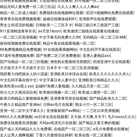
|
|
|
日韩色系视频免费观看
大屁股潮喷在线播放
好吊视频一区二区三区在线
|
|
精品无码人妻免费一区二区三区品
久久人人爽人人人人爽av
|
|
|
精品一区二区成人电影
免费福利在线视频网址观看
涩涩污视频网站免费在线观看
|
|
|
青青青在线免费视频观看
超碰在线播放福利91
亚洲新声在线免费观看
|
|
|
男女之间涩涩的视频
日韩欧美一二三区不卡
韩国三级日本三级国产三级
|
|
|
911亚洲精选青草衣衣
av天堂18com
欧美激情三级线在线观看在线播放
|
|
|
一区二区三区高清视频
中文字幕无码免费久久99
无码精品一区二区三区488
|
|
操你啦视频免费在线观看
精品午夜在线观看视频一区二区
|
|
|
66免费视频精品免费视频
91在线观看视频网站
中文乱码字字幕在线国语
|
|
|
97成年免费视频免费
国产免费二区三区免费播放
亚洲人妻精品xxx
|
|
|
囯产伦精品一区二区三区视频
洲色熟女图激情另类图区
四虎亚洲中文在线观看
|
|
天天舔天天干天天操天天日
日本不卡一区二区三区高清视频
|
|
|
我想看大鸡吧操女人的小湿逼
亚洲欧美日本综合在线
欧美久久久久久久久伊人
|
|
|
中文乱码字幕在线中文
中文字幕日本人妻中出
亚洲殴美日韩精品久久久
|
|
|
欧美性受xxx黑人xxx
起碰97免费人妻视频
久久精品天堂一区二区
|
|
|
色七七久久桃花综合色
欧美偷拍视频一区二区
欧美成人激情一区二区
|
|
|
欧美日韩精品人妻狠狠躁免费
亚洲青青草原在线视频
国产精品欧美久久二区
|
|
|
午夜久久精品国产亚洲av
日韩av毛片在线看
熟女小穴一区二区三区
|
|
|
亚洲一区二区中文字幕久久
亚洲最新国产av网站
一二三区日本亚洲视频
|
|
|
|
999久久久免费视频
av日本女优在线观看
天天操,天天爽,天天干
毛片xxxxx久久久
|
|
|
免费在线观看高清视频
天码av高清毛片在线看
国产精品又黄又爽的视频
|
|
|
国产成人无码精品久久久免费看
在线国产一区二区三区
a毛片免费看全部播放
|
|
|
女人让男人捅爽视频
丁香六月激情综合婷婷
欧美在线一区二区观看