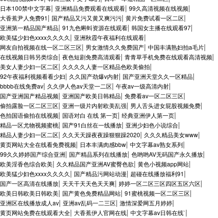
|
|
|
日本100禁中文字幕
亚洲精品免费观看在线观看
99久高清视频在线视频
|
|
|
大香蕉尹人免费91
国产精品又污又黄又爽污污
黄片免费试看一区二区
|
|
|
亚洲第一精品国产精品
91九色蝌蚪资源在线观看
韩国女主播在线观看97
|
|
欧美猛少妇色xxxx久久久久
亚洲秋霞午夜福利在线观看
|
|
|
网友自拍视频在线一区二区三区
男女激情久久免费国产
中国丰满熟妇拍a毛片
|
|
|
在线视频日韩另类综合
夜色短剧免费高清观看
青青草手机免费在线观看高清视频
|
|
美女人妻少妇一区二区
久久久久人妻一区精品色欧美偷拍
|
|
|
92午夜福利视频看看少妇
久久国产劲爆v内射
国产亚洲天堂久久一区精品
|
|
|
bbbb在线免费av
久久伊人色av天堂一二区
午夜av一级高清内射
|
|
|
国产亚洲国产精品视频
亚洲国产欧美日韩精品
免费看av一区二区三区
|
|
|
偷拍露脸一区二区三区
亚洲一级片内射欧美乱强
男人舌头进女屁股视频免费
|
|
|
色拍国语偷拍在线视频
国语对白 在线 第一页
经典亚洲伊人第一页
|
|
|
精品一区尤物视频蜜桃
国产91白丝在一线播放
亚洲少妇色小说综合
|
|
|
精品人妻少妇一区二区
久久天天躁夜夜躁狠狠躁2020
久久久精品美女www
|
|
|
黄页网站大全在线看免费视频
日本丰满肉感bbw
中文字幕av熟女系列
|
|
|
99久久婷婷国产综合亚洲
国产精品系列在线播放
色哟哟AV无码国产永久播放
|
|
|
欧美淫香色综合欧美
久久精品国产亚洲AV蜜臀色欲
黄色小视频app网站
|
|
|
欧美猛少妇色xxxx久久久久
国产精品污网站动漫
超碰在线播放福利91
|
|
|
国产一区高清在线播放
天天干天天色天天爽
婷婷一区二区三区四区五区六区
|
|
|
欧美日韩欧美日韩欧美
国产黄色免费精品网站
91蜜桃视频一区二区三区
|
|
|
亚洲区在线播放成人av
亚洲av乱码一二三区
激情深爱网五月婷婷
|
|
|
黄页网站免费在线观看大全
大香蕉伊人官网在线
中文字幕av日韩在线`