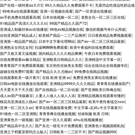
|
|
国产在线一级特黄aa大片3
99久久精品久久免费观看不卡
无遮挡边吃摸边吃奶边做
|
|
|
|
99奇米a在线观看视频
亚洲一区视频在线看
国产一区资源在线播放
|
|
|
av手机免费在线观看高潮
日本在线视频一区二区
老熟女伦一区二区三区在线
|
|
91精品国产高清久久久久久lo
99国产精品久久国产72
|
|
|
亚洲成人制服丝袜av在线播放
98色av精品视频在线
微信的视频号有什么用途
|
|
|
自拍亚洲国产精品成人
欧美精产国品一二三产品测评
日日夜夜精品免费视频观看
|
|
|
亚洲第一精品国产精品
日本中文字幕伦理网站
国产av一区二区三区精品最新
|
|
|
亚洲熟女女同志女同
扣逼啊啊啊免费观看
欧美午夜福利在线免费观看
|
|
|
国产又粗又黄又猛视频
国内精品久久久久精品爽爽
午夜日本免费观看视频
|
|
|
在线免费观看av麻豆精品
亚洲殴美日韩精品久久久
亚洲精选中文字幕一区
|
|
|
青青青国产片免费观看视频
东京热性丝袜美女美图
综合在线综合在线视频专区
|
|
|
超碰在线免费97观看
国产精品久久久尤物av
99免费在线精品视频
|
|
|
在线观看欧美一级片黄片
在线 欧洲 亚洲 av
免费亚洲美女黄站在线播放
|
|
|
日韩av电影在线播放在线观看
亚洲精品9999久久久久精品
青青青在线播放国产
|
|
|
天天爱天天干天天摸
国产在线精品一区二区动漫
国产亚洲欧美日韩俺去啦
|
|
|
成人av国产传媒麻豆
人妻人人做人人澡人人添
亚洲精品视频在线观看你懂的
|
|
|
桃花岛亚洲成在人线av
国产av一区二区三区精品最新
欧美午夜性春猛交xxxx
|
|
|
亚洲一区二区久久av
青草在线视频观看免费
中文字幕+乱码+中文字幕黄片
|
|
|
91桃色一区二区亚洲熟
青青青爽在线播放视频
丝袜制服 欧美 日韩
|
|
|
亚洲黄色片一级视频
国产亚洲一区久久观看
sihu在线视频播放
|
|
|
国产精品高中生久久
国产东北一级毛卡片免费观看
亚洲黄色小视频国模私拍
|
|
|
亚洲之子档案室密码怎么输入
日韩欧美一二三区不卡
国产精品视频999