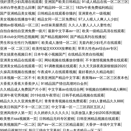
|
|
|
强奷漂亮少妇高潮在线观看
亚洲国产欧美日韩精品
91成人精品在线一区二区三区
|
|
|
水样白带色黄怎么回事
国产精品99一区二区三
182tv午夜免费福利精品
|
|
|
国产亚洲精品美女视频
日韩精品在线观看你懂的
亚洲黄色片一级视频
|
|
|
美女视频在线播放午夜
精品女同一区二区免费站
97人人模人人爽人人少妇
|
|
|
蜜桃av影视精品一区二区
av丝袜美腿诱惑
久久人人妻人人人人妻性色
|
|
|
自拍自偷拍自亚洲免费一级片
最新中文字幕av一区
欧美一级精品高清在线观看
|
|
|
日本club女同性恋视频网
国产精品视频999
国产精品系列在线播放
|
|
|
男生和女生性行为视频91
欧美成人激情一区二区
无套内射少妇毛片在线观看
|
|
|
亚洲 一区 二区三区
欧美性猛交XXXXX按摩欧美
草草久性色av综合av专区
|
|
|
男女搞黄色视频日本
日本午夜小视频国产
在线精品另类自拍视频
|
|
|
亚洲美女精品在线观看一区
网站视频在线播放你懂得
不卡激情视频免费在线观看
|
|
|
亚洲美女精品在线观看一区
91调教视频在线观看
久久天天躁夜夜躁狠狠躁2020
|
|
|
久操高清视频在线播放
午夜成年人在线观看视频
最好看的久久精品电影
|
|
|
日本视频一区二区不卡
欧美亚洲国产精品中文字幕
夜夜嗨av一区二区三区夜本色
|
|
大香蕉大香蕉大香蕉伊人
91精品国产情侣高潮对白会所
|
|
|
久久精品成人免费国产片小草
中文字幕av在线综合网
9l视频自拍蝌蚪9l成人蝌蚪
|
|
|
亚洲午夜宅男视频
2019在线午夜理论
日韩手机精品视频在线观看
|
|
|
精品久久久久亚洲免费毛片
青青青青视频在线免费观看
少妇人妻精品久久888
|
|
欧美日韩国产不卡一区二区三区
中文字幕一区一二三区四区五区人
|
|
|
亚洲风情伊人第一页
久久婷婷久久久久久久
玩弄放荡人妻少妇200系列视频
|
|
|
欧美整片sss视频第一页
日韩精品无码专区蜜桃
日韩亚洲精品视频在线观看
|
|
|
欧美视频国产一区二区
国产av一区二区三区精品最新
大香伊一本线中文字幕
|
|
|
99精品视频2019
韩日三级中文字幕的
日本一本道精品一区二区