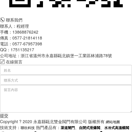
聯系我們
聯系人：程經理
手機：13868876242
傳真：0577-21814118
電話：0577-67957398
QQ：1751135217
公司地址：浙江省溫州市永嘉縣甌北鎮堡一工業區林浦路78號
在線留言
Copyright ? 2020 永嘉縣甌北雙金閥門有限公司 版權所有
網站地圖
技術支持：
熱門產品有：
、
、
聯欣科技
渠道閘門
自閉式泄爆閥
水冷式高溫蝶閥