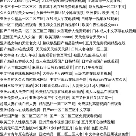
|
|
|
国产AⅤ无码片毛片一级
大鸡巴操骚逼轮奸啊啊视频
亚洲av综合人妻在线
|
|
|
不卡不卡一区二区三区
青青草手机在线免费观看视频
熟女视频一区二区中文
|
|
|
久久久精品美女www
女孩子张开腿让我操她逼视频
亚洲 图片 欧美 图片
|
|
|
亚洲永久精品一区二区三区
在线成人午夜电影网
日韩第一视频在线观看
|
|
|
区一区二视频在线观看
男生和女生性行为视频91
欧美午夜性春猛交xxxx
|
|
国产日韩欧美一区二区三区三四区
大香蕉伊人免费观看
曰本成人中文字幕在线视频
|
|
|
|
亚洲国产成人久久笫一页
欧美顶级aaaaaa
天天色综合天天aⅴ
|
|
|
亚洲熟女熟妇天堂老女人
超级极品国产精品剧情av
五月天免费视频精品在线
|
|
|
国产精品98在线观看
天天操天天操天天舔
日韩人妻电影一区二区
|
|
|
中文字幕 av 成人 午夜
免费观看的黄页网址
被黑人征服漂亮人妻
|
|
|
国产精品av婷婷久久
成人在线观看国产日韩精品
日本高清国产在线观看
|
|
|
国产人与禽zoz0论
麻豆av十日韩av在线观看
mm131午夜在线
|
|
|
中文字幕在线视频网站色
大香蕉伊人99在线
三级尤物在线观看视频
|
|
|
亚洲自慰久久久自慰喷水网站
中文字幕av在线综合网
香蕉avav在av天堂久久
|
|
|
韩日三级中文字幕的
2019最新免费av影片
人妻美女[21p]大胆麻豆
|
|
|
亚洲av成人免费在线
欧美精品视频在线观看你懂的
成人av精品在线观看
|
|
|
亚洲免费成人a v
亚洲综合国产中文色婷婷
国产又长又粗又猛又黄一
|
|
|
超碰人妻在线在线人妻
精品熟妇一期二区三期
免费福利高清视频在线观看
|
|
亚洲综合av在线观看免费
日产av一区二区三区中文字幕
|
|
精品国产第一区二区三区日韩
国产一区二区三区免费观看视频
|
|
|
欧美三个人性极品另类
亚洲黄色小视频国模私拍
五月天开心激情视频
|
|
|
免费无码国产完整版av
亚洲91少妇精品五月
自拍,偷拍,色图,欧美
|
|
|
亚洲青青草原在线视频
亚欧精品一区二区三区人妻
中文字幕欧美亚州视频免费