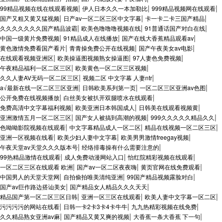
|
|
|
99精品视频在线在线观看视频
伊人日本久久一本加勒比
999精品视频网在线观看
|
|
|
国产又粗又黄又猛视频
日产av一区二区三区中文字幕
卡一卡二卡三国产精品
|
|
|
久久久久久久久国产精品波霸
欧美色噜噜噜视频在线
91普通话国产对白在线
|
|
|
中国一级黄片免费视频
91精品成人在线播放
国产在线大香蕉精品观看av
|
|
|
黄色激情免费看国产看片
青青操免费公开在线视频
国产午夜美女av电影
|
|
|
在线观看视频亚洲区
欧美操逼图视频熟女操逼图
97人妻色免费视频
|
|
午夜精品福利一区二区三区
欧美黄色一区二区三区视频
|
|
久久人妻AV无码一区二区三区
视频二区 中文字幕 人妻ntr
|
|
|
a√最新在线一区二区三区亚洲
日韩欧美系列第一页
一区二区三区亚洲av色图
|
|
公开免费在线视频播放
白丝美女被扒开双腿喷水在线观看
|
|
|
免费高清中文字幕福利视频
欧美亚洲日本韩国成人
日韩美在线观看视频黄
|
|
|
亚洲激情五月一区二区三区
国产女人被搞到高潮的视频
999久久久久久精品久久
|
|
|
色呦呦影院视频在线观看
中文字幕精品成人一区二区
精品在线视频一区二区三区
|
|
|
亚洲一区视频在线看
欧美少妇人妻中文字幕
欧美男男激情freegay视频
|
|
午夜天堂av天堂久久久版本号
经络排毒操有什么需要注意的
|
|
|
99热精品激情在线观看
成人免费动漫网站入口
怡红院精彩视频在线观看
|
|
|
一区二区三区在线观看 欧洲
国产av一区二区夜夜嗨
黄页官网在线免费观看
|
|
|
中国男人的天堂天堂网
自拍偷拍唯美清纯亚洲
99国产精品视频露脸对白
|
|
国产av巨作路边搭讪美女
国产精品女人精品久久久天天
|
|
|
精品国产第一区二区三区日韩
亚洲一区三区在线观看
欧美人妻中文字幕一区二区
|
|
|
污污污污的网站在线看
日韩一卡2卡3卡4卡牛牛
九九热精彩视频在线免费
|
|
|
久久精品熟女亚洲av麻
国产精品又黄又爽的视频
大香蕉一条大香蕉 下一句