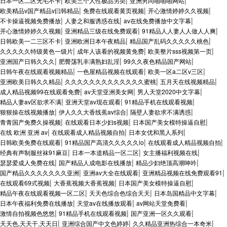
|
|
|
日本一区二区无毛不卡
欧美三个人性极品另类
亚洲男同啪啪啪网站
|
|
|
欧美精品v国产精品v曰韩精品
免费在线观看黄页视频
开心激情婷婷久久视频
|
|
|
不卡操逼视频免费播放
人妻之和服诱惑在线
av在线免费播放中文字幕
|
|
|
开心激情婷婷久久视频
亚洲精品三级在线免费观看
91精品人人妻人人做人人爽
|
|
|
日韩欧美一二三区不卡
亚洲欧洲日本午夜精品
精品国产乱码久久久久久桃色
|
|
|
久久久久久特级黄色一级片
成年人该看的视频黄免费
欧美整片sss视频第一页
|
|
|
亚洲国产日韩久久久
肥臀荡乳丰满熟妇乱淫
99久久夜色精品国产网站
|
|
|
日韩午夜在线观看视频精品
一色屋精品视频在线观看
欧美一区a二区v三区
|
|
|
亚洲欧美日韩久久精品
久久久久久久久久久久久久久蜜桃
五月天在线视频精品
|
|
|
成人精品视频99在线观看免费
av天堂亚洲美女网
男人天堂2020中文字幕
|
|
|
精品人妻av区欲求不满
亚洲天堂av现在观看
91精品手机在线观看视频
|
|
|
狠狠操在线视频播放
伊人久久大香线蕉av综合
隔壁人妻欲求不满诱惑
|
|
|
青青国产免费久操视频
在线观看日本少妇s视频
日本国产美女模特操逼自慰
|
|
|
在线 欧洲 亚洲 av
在线观看成人精品视频自拍
日本女优和黑人系列
|
|
|
日韩欧美免费在线观看
91精品国产高清久久久久久lo
在线观看成人精品视频自拍
|
|
|
经典有声制服丝袜91麻豆
日本一本道精品一区二区
女主播福利视频在线
|
|
|
瑟瑟爱成人免费在线
国产精品人成电影在线播放
精品少妇绝顶高潮呻吟
|
|
|
国产精品久久久久久久久亚洲
亚洲av大全在线观看
亚洲精品视频在线免费观看91
|
|
|
在线观看69式视频
大香蕉视频大香蕉视频
日本国产美女模特操逼自慰
|
|
|
精品午夜在线观看视频一区二区
天天色综合色综合天天
日本岛国精品中文字幕
|
|
|
日本午夜福利免费在线播放
天堂av在线播放观看
av网站天堂免费看
|
|
|
激情自拍视频色悠悠
91精品手机在线观看视频
国产亚洲一区久久观看
|
|
|
天天色,天天干,天天日
亚洲综合国产中文色婷婷
久久精品亚洲热综合一本奇米