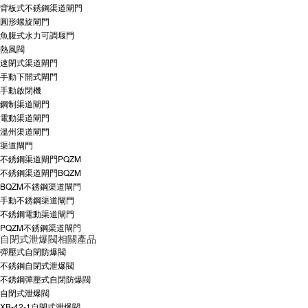
背板式不銹鋼渠道閘門
圓形螺旋閘門
魚腹式水力可調堰門
熱風閥
速閉式渠道閘門
手動下開式閘門
手動啟閉機
鋼制渠道閘門
電動渠道閘門
溫州渠道閘門
渠道閘門
不銹鋼渠道閘門PQZM
不銹鋼渠道閘門BQZM
BQZM不銹鋼渠道閘門
手動不銹鋼渠道閘門
不銹鋼電動渠道閘門
PQZM不銹鋼渠道閘門
自閉式泄爆閥相關產品
彈壓式自閉防爆閥
不銹鋼自閉式泄爆閥
不銹鋼彈壓式自閉防爆閥
自閉式泄爆閥
XB-42-1自閉式泄爆閥