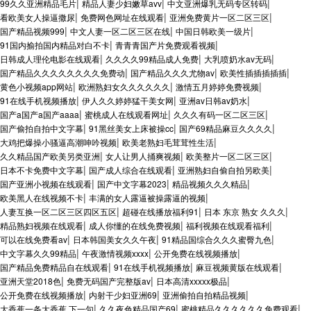
|
|
|
99久久亚洲精品毛片
精品人妻少妇嫩草avv
中文亚洲爆乳无码专区转码
|
|
|
看欧美女人操逼撒尿
免费网色网址在线观看
亚洲免费黄片一区二区三区
|
|
|
国产精品视频999
中文人妻一区二区三区在线
中国日韩欧美一级片
|
|
91国内揄拍国内精品对白不卡
青青青国产片免费观看视频
|
|
|
日韩成人理伦电影在线观看
久久久久99精品成人免费
大乳喷奶水av无码
|
|
|
国产精品久久久久久久久久免费动
国产精品久久久尤物av
欧美性插插插插插
|
|
|
黄色小视频app网站
欧洲熟妇女久久久久久久
激情五月婷婷免费视频
|
|
|
91在线手机视频播放
伊人久久婷婷猛干美女网
亚洲av日韩av奶水
|
|
|
国产a国产a国产aaaa
蜜桃成人在线观看网址
久久久有码一区二区三区
|
|
|
国产偷拍自拍中文字幕
91黑丝美女上床被操cc
国产69精品麻豆久久久久
|
|
大鸡把爆操小骚逼高潮呻吟视频
欧美老熟妇毛茸茸性生活
|
|
|
久久精品国产欧美另类亚洲
女人让男人捅爽视频
欧美整片一区二区三区
|
|
|
日本不卡免费中文字幕
国产成人综合在线观看
亚洲熟妇自偷自拍另欧美
|
|
|
国产亚洲小视频在线观看
国产中文字幕2023
精品视频久久久精品
|
|
欧美黑人在线视频不卡
丰满的女人露逼被操露逼的视频
|
|
|
人妻互换一区二区三区四区五区
超碰在线播放福利91
日本 东京 熟女 久久久
|
|
|
精品熟妇视频在线观看
成人你懂的在线免费视频
福利视频在线观看福利
|
|
|
可以在线免费看av
日本韩国美女久久午夜
91精品国综合久久久蜜臀九色
|
|
|
中文字幕久久99精品
午夜激情视频xxxx
公开免费在线视频播放
|
|
|
国产精品免费精品自在线观看
91在线手机视频播放
麻豆视频黄版在线观看
|
|
|
亚洲天堂2018色
免费无码国产完整版av
日本高清xxxxx极品
|
|
|
公开免费在线视频播放
内射干少妇亚洲69
亚洲偷拍自拍精品视频
|
|
|
大香蕉一条大香蕉 下一句
久久夜色精品国产69
蜜桃精品久久久久久久免费观看