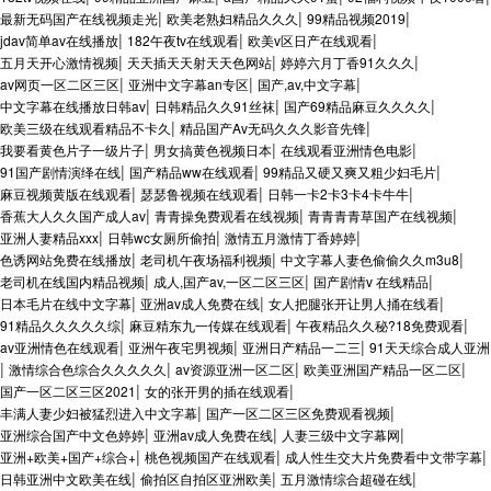
|
|
|
最新无码国产在线视频走光
欧美老熟妇精品久久久
99精品视频2019
|
|
|
jdav简单av在线播放
182午夜tv在线观看
欧美v区日产在线观看
|
|
|
五月天开心激情视频
天天插天天射天天色网站
婷婷六月丁香91久久久
|
|
|
av网页一区二区三区
亚洲中文字幕an专区
国产,av,中文字幕
|
|
|
中文字幕在线播放日韩av
日韩精品久久91丝袜
国产69精品麻豆久久久久
|
|
欧美三级在线观看精品不卡久
精品国产Av无码久久久影音先锋
|
|
|
我要看黄色片子一级片子
男女搞黄色视频日本
在线观看亚洲情色电影
|
|
|
91国产剧情演绎在线
国产精品ww在线观看
99精品又硬又爽又粗少妇毛片
|
|
|
麻豆视频黄版在线观看
瑟瑟鲁视频在线观看
日韩一卡2卡3卡4卡牛牛
|
|
|
香蕉大人久久国产成人av
青青操免费观看在线视频
青青青青草国产在线视频
|
|
|
亚洲人妻精品xxx
日韩wc女厕所偷拍
激情五月激情丁香婷婷
|
|
|
色诱网站免费在线播放
老司机午夜场福利视频
中文字幕人妻色偷偷久久m3u8
|
|
|
老司机在线国内精品视频
成人,国产av,一区二区三区
国产剧情v 在线精品
|
|
|
日本毛片在线中文字幕
亚洲av成人免费在线
女人把腿张开让男人捅在线看
|
|
|
91精品久久久久久综
麻豆精东九一传媒在线观看
午夜精品久久秘?18免费观看
|
|
|
av亚洲情色在线观看
亚洲午夜宅男视频
亚洲日产精品一二三
91天天综合成人亚洲
|
|
|
|
激情综合色综合久久久久久
av资源亚洲一区二区
欧美亚洲国产精品一区二区
|
|
国产一区二区三区2021
女的张开男的插在线观看
|
|
丰满人妻少妇被猛烈进入中文字幕
国产一区二区三区免费观看视频
|
|
|
亚洲综合国产中文色婷婷
亚洲av成人免费在线
人妻三级中文字幕网
|
|
|
亚洲+欧美+国产+综合+
桃色视频国产在线观看
成人性生交大片免费看中文带字幕
|
|
|
日韩亚洲中文欧美在线
偷拍区自拍区亚洲欧美
五月激情综合超碰在线