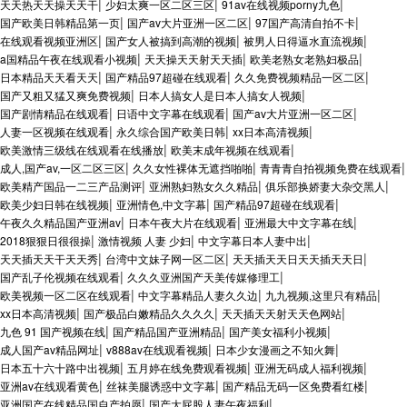
|
|
|
天天热天天操天天干
少妇太爽一区二区三区
91av在线视频porny九色
|
|
|
国产欧美日韩精品第一页
国产av大片亚洲一区二区
97国产高清自拍不卡
|
|
|
在线观看视频亚洲区
国产女人被搞到高潮的视频
被男人日得逼水直流视频
|
|
|
a国精品午夜在线观看小视频
天天操天天射天天插
欧美老熟女老熟妇极品
|
|
|
日本精品天天看天天
国产精品97超碰在线观看
久久免费视频精品一区二区
|
|
国产又粗又猛又爽免费视频
日本人搞女人是日本人搞女人视频
|
|
|
国产剧情精品在线观看
日语中文字幕在线观看
国产av大片亚洲一区二区
|
|
|
人妻一区视频在线观看
永久综合国产欧美日韩
xx日本高清视频
|
|
欧美激情三级线在线观看在线播放
欧美末成年视频在线观看
|
|
|
成人,国产av,一区二区三区
久久女性裸体无遮挡啪啪
青青青自拍视频免费在线观看
|
|
|
欧美精产国品一二三产品测评
亚洲熟妇熟女久久精品
俱乐部换娇妻大杂交黑人
|
|
|
欧美少妇日韩在线视频
亚洲情色,中文字幕
国产精品97超碰在线观看
|
|
|
午夜久久精品国产亚洲av
日本午夜大片在线观看
亚洲最大中文字幕在线
|
|
|
2018狠狠日很很操
激情视频 人妻 少妇
中文字幕日本人妻中出
|
|
|
天天插天天干天天秀
台湾中文妹子网一区二区
天天插天天日天天插天天日
|
|
国产乱子伦视频在线观看
久久久亚洲国产天美传媒修理工
|
|
|
欧美视频一区二区在线观看
中文字幕精品人妻久久边
九九视频,这里只有精品
|
|
|
xx日本高清视频
国产极品白嫩精品久久久久
天天插天天射天天色网站
|
|
|
九色 91 国产视频在线
国产精品国产亚洲精品
国产美女福利小视频
|
|
|
成人国产av精品网址
v888av在线观看视频
日本少女漫画之不知火舞
|
|
|
日本五十六十路中出视频
五月婷在线免费观看视频
亚洲无码成人福利视频
|
|
|
亚洲av在线观看黄色
丝袜美腿诱惑中文字幕
国产精品无码一区免费看红楼
|
|
亚洲国产在线精品国自产拍愿
国产大屁股人妻午夜福利