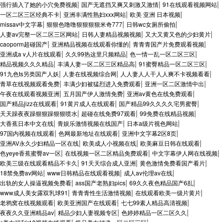
|
|
|
强行插入了她的小穴免费视频
国产无遮挡又爽又刺激又激情
91在线观看视频网站
|
|
|
一区二区三区经典不卡
亚洲丰满性熟妇xxx网站
欧美 亚洲 日本视频
|
|
|
missav中文字幕
狠狠色噜噜狠狠狠狠米奇777
日韩wc女厕所偷拍
|
|
|
人妻av完整一区二区三区网站
日韩人妻精品视频视频
又大又黄又色的少妇黄片
|
|
|
caoporm超碰国产
亚洲精品视频在线观看你懂的
青青青国产片免费观看视频
|
|
|
亚洲成a v人片在线观看
久久99热这里只频精品
色一情一乱一区二区三区
|
|
|
精品视频久久久精品
丰满人妻一区二区三区精品高
91蜜臀精品一区二区三区
|
|
|
91九色ts另类国产人妖
人妻在线视频综合网
人人妻人人干人人爽不卡视频看看
|
|
|
青草在线视频观看免费
丰满少妇被猛烈进入免费观看
亚洲一区二区激情中出
|
|
|
午夜在线观看视频亚洲
五月国产伊人激情免费
亚洲av黄色在线免费观看
|
|
|
国产精品jizz在线观看
91黄片成人在线观看
国产精品99久久久久宅男蜜臀
|
|
|
天天躁夜夜躁狠狠躁狠狠喷水
超碰在线免费97观看
99免费在线精品视频
|
|
|
大香蕉日本中文在线
青娱乐激情视频在线国产
日本a级片视色网站
|
|
|
97国内视频在线观看
色网最新地址在线观看
亚洲中文字幕2区8页
|
|
|
亚洲AV永久少妇精品一区在线
欧美成人小视频在线
欧美麻豆日韩在线观看
|
|
|
色yeye香蕉蜜臀av一区
在线视频一区二区精品免费观看
中文字幕伊人网在线视频
|
|
|
欧美三级在线观看精品不卡久
91天天综合成人亚洲
黄色激情免费看国产看片
|
|
|
18禁免费av网站
www日韩精品在线观看视频
成人av伦理av在线
|
|
|
出轨的女人操逼视频免费看
ass国产老熟妇pics
69久久夜色精品国产6乱
|
|
|
www成人美女露双乳球91
青青青性生活激情视频
在线观看欧美一级片黄片
|
|
|
老鸦窝在线视频观看
欧美亚洲国产在线观看
七七99素人精品高清视频
|
|
|
夜夜久久亚洲精品av
精品少妇人妻视频专区
色婷婷精品一区二区久久