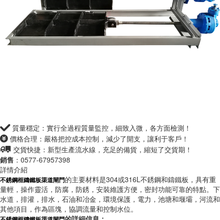
質量穩定：實行全過程質量監控，細致入微，各方面檢測！
價格合理：嚴格把控成本控制，減少了開支，讓利于客戶！
交貨快捷：新型生產流水線，充足的備貨，縮短了交貨期！
銷售
：0577-67957398
詳情介紹
的主要材料是304或316L不銹鋼和鑄鐵板，具有重
不銹鋼框鑄鐵板渠道閘門
量輕，操作靈活，防腐，防銹，安裝維護方便，密封功能可靠的特點。下
水道，排灌，排水，石油和冶金，環境保護，電力，池塘和堰壩，河流和
其他項目，作為區塊，協調流量和控制水位。
的詳細信息：
不銹鋼框鑄鐵板渠道閘門