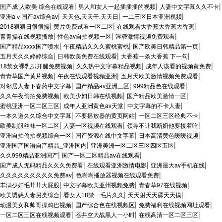
|
|
|
国产成 人欧美 综合在线观看
男人和女人一起插插插的视频
人妻中文字幕久久不卡
|
|
|
亚洲aⅴ国产av综合av
天天色,天天干,天天日
一二三区日本亚洲视频
|
|
|
2018狠狠日很很操
黄片免费试看一区二区
在线观看大香蕉大香蕉大香蕉
|
|
|
青青操在线视频播放
性色av自拍视频一区
淫秽激情视频免费观看
|
|
|
国产精品xxxx国产喷水
午夜精品久久久蜜桃蜜桃
国产欧美日韩精品第一页
|
|
|
五月天久久婷婷综合
日韩欧美免费在线观看
大香蕉一条大香蕉 下一句
|
|
|
18禁女裸乳扒开腿免费视频
久久热中文字幕精品视频
成年人该看的视频黄免费
|
|
|
青青草国产黄片视频
午夜在线观看视频亚洲
五月天欧美激情视频免费观看
|
|
|
对邻居人妻下春药中文字幕
国产精品av亚洲三区
999精品色在线观看
|
|
|
久久午夜偷拍免费视频
欧美少妇日韩在线视频
国产精品欧美激情一区
|
|
|
蜜桃亚洲一区二区三区
成年人亚洲黄色av天堂
中文字幕的不卡人妻
|
|
|
一本久道久久综合中文字幕
不要播放器的黄页网站
一区二区三区经典不卡
|
|
|
欧美制服丝袜一区二区
人妻一区视频在线观看
领导不让我断奶他要接着吃
|
|
|
亚洲自拍偷拍视频综合一区
国产资源在线中文字幕
日本高清黄色暖暖视频
|
|
亚洲国产国语自产精品_亚洲国内
亚洲美洲一区二区三区四区五区
|
|
久久999精品亚洲国产
国产一区二区精品av在线观看
|
|
|
国产成人无码精品久久久免费看
在线观看亚洲激情电影
亚洲最大av手机在线
|
|
久久久久久久久久久免费av
色哟哟播放器视频在线观看免费
|
|
|
丰满少妇毛茸茸大屁股
中文字幕欧美亚州视频免费
青春草97在线视频
|
|
|
欧美诱惑人妻另类综合
看女人18禁一毛片久久
天天射天天舔天天摸
|
|
|
动漫美女和帅哥操鸡巴视频
国产综合色在线视频区
免费福利在线视频网址观看
|
|
|
一区二区三区在线视频观看
苍井空大战黑人一小时
在线高清一区二区三区