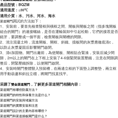
產品型號：BQZM
適用溫度：
≤80℃
適用介質：水、污水、河水、海水
調試的方法如下：
渠道閘門
1、安裝前，要首先檢查豎框與橫框之間、閘板與閘板之間（指多塊閘板
組合的閘門）的連接螺絲，是否在運輸裝卸中引起松動，它們的接茬是否
錯牙，要調整成一個平面，檢查閘板與閘槽的間隙。
2、澆注混凝土時，流進閘板、閘框、斜鐵、擋板間的灰漿應徹底清c，
以防止灰漿凝固后影響閘門啟閉。
3、清c加固物。閘門出廠前，為使閘板、閘框貼合緊湊，安裝后減少間
隙，2m以上的閘門在上下框上安裝了4-6個緊閉裝置壓鐵，注意在間隙調
整后，閉緊壓鐵拆除，以便閘門啟閉。
4、安裝時閘門整體豎入預留槽，在兩邊立框的下面墊上調整墊，兩立框
用手動葫蘆和斜拉立穩，將閘門找直找平。
采購了
，了解更多渠道閘門相關內容：
雙金渠道閘門
渠道閘門有哪些防腐方法？
渠道閘門的特性和保養方法是什么？
渠道閘門的安裝與堵漏方法
渠道閘門的實際安裝和注意
渠道閘門設計的主要內容有哪些？
渠道閘門和渠道插板閘門是什么？